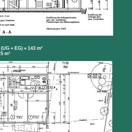
(UG + EG) = 143 m²
25 m²