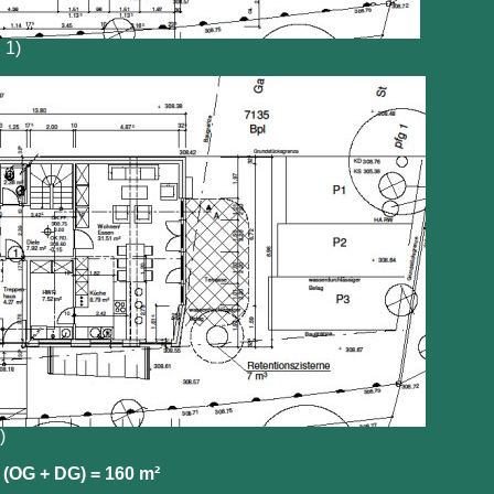
 1)
)
(OG + DG) = 160 m²