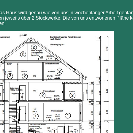
 Das Haus wird genau wie von uns in wochenlanger Arbeit geplan
 jeweils über 2 Stockwerke.
Die von uns entworfenen Pläne k
en.